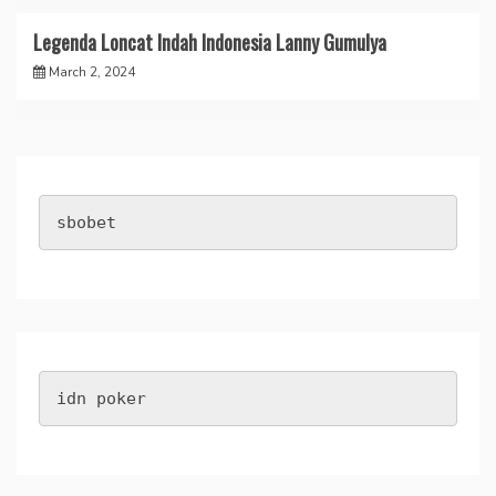
Legenda Loncat Indah Indonesia Lanny Gumulya
March 2, 2024
sbobet
idn poker