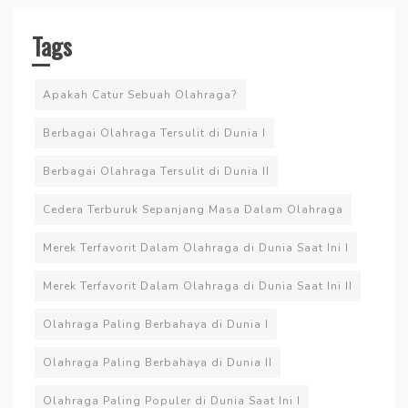
Tags
Apakah Catur Sebuah Olahraga?
Berbagai Olahraga Tersulit di Dunia I
Berbagai Olahraga Tersulit di Dunia II
Cedera Terburuk Sepanjang Masa Dalam Olahraga
Merek Terfavorit Dalam Olahraga di Dunia Saat Ini I
Merek Terfavorit Dalam Olahraga di Dunia Saat Ini II
Olahraga Paling Berbahaya di Dunia I
Olahraga Paling Berbahaya di Dunia II
Olahraga Paling Populer di Dunia Saat Ini I