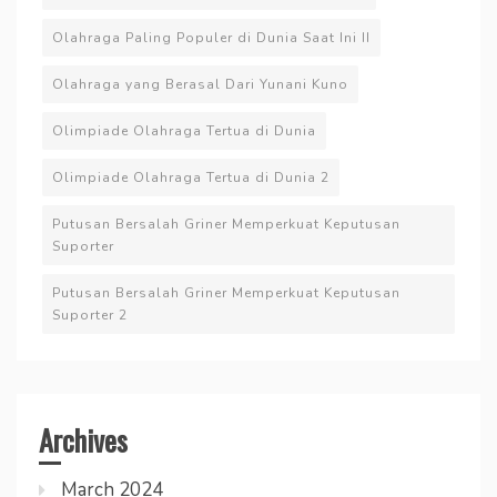
Olahraga Paling Populer di Dunia Saat Ini II
Olahraga yang Berasal Dari Yunani Kuno
Olimpiade Olahraga Tertua di Dunia
Olimpiade Olahraga Tertua di Dunia 2
Putusan Bersalah Griner Memperkuat Keputusan
Suporter
Putusan Bersalah Griner Memperkuat Keputusan
Suporter 2
Archives
March 2024