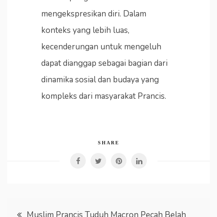
mengekspresikan diri. Dalam
konteks yang lebih luas,
kecenderungan untuk mengeluh
dapat dianggap sebagai bagian dari
dinamika sosial dan budaya yang
kompleks dari masyarakat Prancis.
SHARE
Post
Muslim Prancis Tuduh Macron Pecah Belah