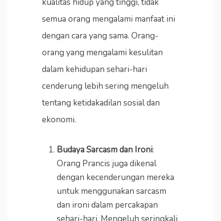
kualitas hidup yang tinggi, tidak
semua orang mengalami manfaat ini
dengan cara yang sama. Orang-
orang yang mengalami kesulitan
dalam kehidupan sehari-hari
cenderung lebih sering mengeluh
tentang ketidakadilan sosial dan
ekonomi.
Budaya Sarcasm dan Ironi
:
Orang Prancis juga dikenal
dengan kecenderungan mereka
untuk menggunakan sarcasm
dan ironi dalam percakapan
sehari-hari. Mengeluh seringkali