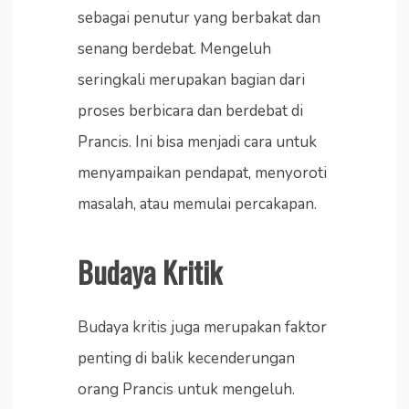
sebagai penutur yang berbakat dan
senang berdebat. Mengeluh
seringkali merupakan bagian dari
proses berbicara dan berdebat di
Prancis. Ini bisa menjadi cara untuk
menyampaikan pendapat, menyoroti
masalah, atau memulai percakapan.
Budaya Kritik
Budaya kritis juga merupakan faktor
penting di balik kecenderungan
orang Prancis untuk mengeluh.