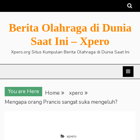
Skip
to
content
Berita Olahraga di Dunia
Saat Ini – Xpero
Xpero.org Situs Kumpulan Berita Olahraga di Dunia Saat Ini
You are Here
Home
xpero
Mengapa orang Prancis sangat suka mengeluh?
xpero