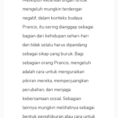
Meskipun kecenderungan untuk
mengeluh mungkin terdengar
negatif, dalam konteks budaya
Prancis, itu sering dianggap sebagai
bagian dari kehidupan sehari-hari
dan tidak selalu harus dipandang
sebagai sikap yang buruk. Bagi
sebagian orang Prancis, mengeluh
adalah cara untuk menguraikan
pikiran mereka, memperjuangkan
perubahan, dan menjaga
kebersamaan sosial. Sebagian
lainnya mungkin melihatnya sebagai
bentuk penghiburan atau cara untuk