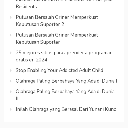
Residents
Putusan Bersalah Griner Memperkuat
Keputusan Suporter 2
Putusan Bersalah Griner Memperkuat
Keputusan Suporter
25 mejores sitios para aprender a programar
gratis en 2024
Stop Enabling Your Addicted Adult Child
Olahraga Paling Berbahaya Yang Ada di Dunia I
Olahraga Paling Berbahaya Yang Ada di Dunia
II
Inilah Olahraga yang Berasal Dari Yunani Kuno