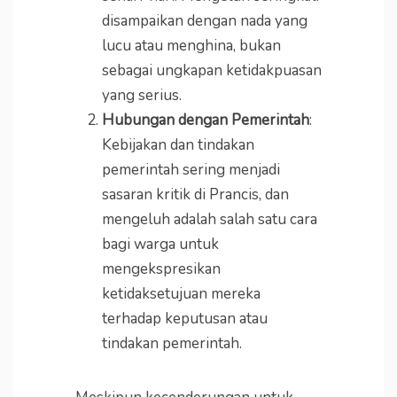
disampaikan dengan nada yang
lucu atau menghina, bukan
sebagai ungkapan ketidakpuasan
yang serius.
Hubungan dengan Pemerintah
:
Kebijakan dan tindakan
pemerintah sering menjadi
sasaran kritik di Prancis, dan
mengeluh adalah salah satu cara
bagi warga untuk
mengekspresikan
ketidaksetujuan mereka
terhadap keputusan atau
tindakan pemerintah.