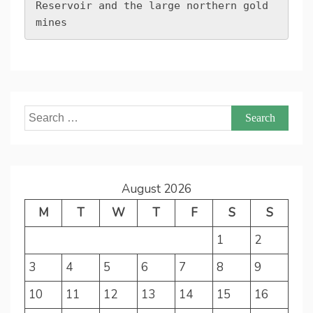
Reservoir and the large northern gold 
mines
Search
for:
August 2026
M
T
W
T
F
S
S
1
2
3
4
5
6
7
8
9
10
11
12
13
14
15
16