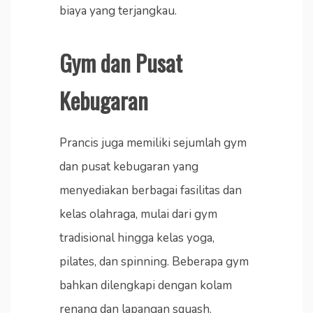
biaya yang terjangkau.
Gym dan Pusat
Kebugaran
Prancis juga memiliki sejumlah gym
dan pusat kebugaran yang
menyediakan berbagai fasilitas dan
kelas olahraga, mulai dari gym
tradisional hingga kelas yoga,
pilates, dan spinning. Beberapa gym
bahkan dilengkapi dengan kolam
renang dan lapangan squash.