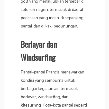
golf yang menakjubkan tersebar di
seluruh negeri, termasuk di daerah
pedesaan yang indah, di sepanjang
pantai, dan di kaki pegunungan.
Berlayar dan
Windsurfing
Pantai-pantai Prancis menawarkan
kondisi yang sempurna untuk
berbagai kegiatan air, termasuk
berlayar, windsurfing, dan
kitesurfing. Kota-kota pantai seperti