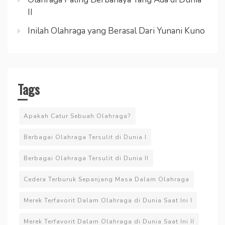
II
Inilah Olahraga yang Berasal Dari Yunani Kuno
Tags
Apakah Catur Sebuah Olahraga?
Berbagai Olahraga Tersulit di Dunia I
Berbagai Olahraga Tersulit di Dunia II
Cedera Terburuk Sepanjang Masa Dalam Olahraga
Merek Terfavorit Dalam Olahraga di Dunia Saat Ini I
Merek Terfavorit Dalam Olahraga di Dunia Saat Ini II