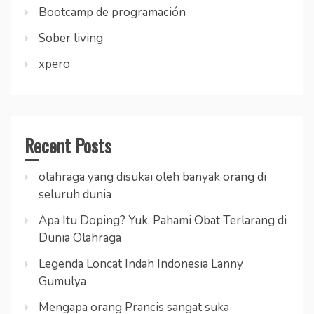
Bootcamp de programación
Sober living
xpero
Recent Posts
olahraga yang disukai oleh banyak orang di
seluruh dunia
Apa Itu Doping? Yuk, Pahami Obat Terlarang di
Dunia Olahraga
Legenda Loncat Indah Indonesia Lanny
Gumulya
Mengapa orang Prancis sangat suka