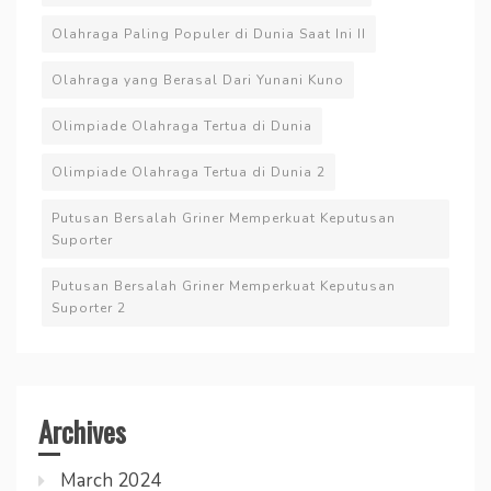
Olahraga Paling Populer di Dunia Saat Ini II
Olahraga yang Berasal Dari Yunani Kuno
Olimpiade Olahraga Tertua di Dunia
Olimpiade Olahraga Tertua di Dunia 2
Putusan Bersalah Griner Memperkuat Keputusan
Suporter
Putusan Bersalah Griner Memperkuat Keputusan
Suporter 2
Archives
March 2024