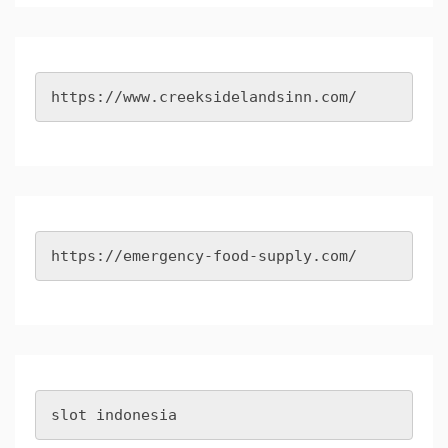
https://www.creeksidelandsinn.com/
https://emergency-food-supply.com/
slot indonesia