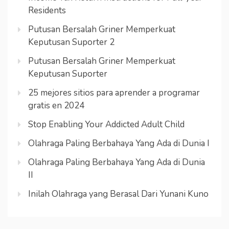
Residents
Putusan Bersalah Griner Memperkuat
Keputusan Suporter 2
Putusan Bersalah Griner Memperkuat
Keputusan Suporter
25 mejores sitios para aprender a programar
gratis en 2024
Stop Enabling Your Addicted Adult Child
Olahraga Paling Berbahaya Yang Ada di Dunia I
Olahraga Paling Berbahaya Yang Ada di Dunia
II
Inilah Olahraga yang Berasal Dari Yunani Kuno